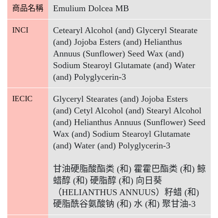
Emulium Dolcea MB
商品名稱
Cetearyl Alcohol (and) Glyceryl Stearate
INCI
(and) Jojoba Esters (and) Helianthus
Annuus (Sunflower) Seed Wax (and)
Sodium Stearoyl Glutamate (and) Water
(and) Polyglycerin-3
Glyceryl Stearates (and) Jojoba Esters
IECIC
(and) Cetyl Alcohol (and) Stearyl Alcohol
(and) Helianthus Annuus (Sunflower) Seed
Wax (and) Sodium Stearoyl Glutamate
(and) Water (and) Polyglycerin-3
甘油硬脂酸酯类 (和) 霍霍巴酯类 (和) 鲸
蜡醇 (和) 硬脂醇 (和) 向日葵
（HELIANTHUS ANNUUS）籽蜡 (和)
硬脂酰谷氨酸钠 (和) 水 (和) 聚甘油-3